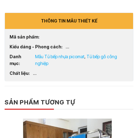
THÔNG TIN MẪU THIẾT KẾ
Mã sản phẩm:
Kiểu dáng - Phong cách:
...
Danh
Mẫu Tủ bếp nhựa picomat
,
Tủ bếp gỗ công
mục:
nghiệp
Chất liệu:
...
SẢN PHẨM TƯƠNG TỰ