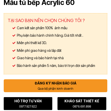
Mẫu tủ bếp Acrylic 60
TẠI SAO BẠN NÊN CHỌN CHÚNG TÔI ?
Cam kết sản phẩm 100% ảnh mẫu
Phụ kiện bảo hành chính hãng.Giá tốt nhất .
Miễn phí thiết kế 3D.
Miễn phí giao hàng và lắp đăt
Giao hàng và bảo hành tại nhà
Bảo hành sản phẩm 5 năm, bào trì trọn đời sản phẩm
ĐĂNG KÝ NHẬN BÁO GIÁ
Qua bộ phận kinh doanh
HỖ TRỢ TƯ VẤN
KHẢO SÁT THIẾT KẾ
0977.927.622
0876.691.898