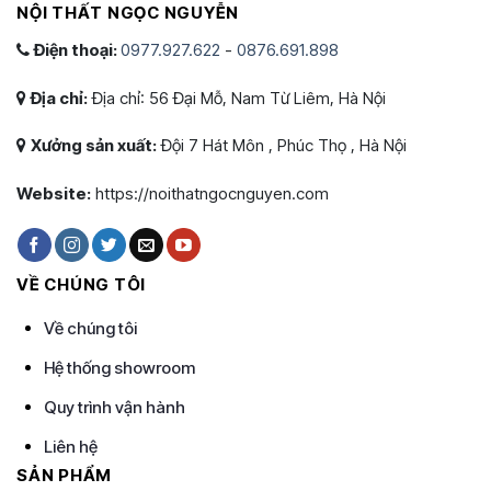
NỘI THẤT NGỌC NGUYỄN
Điện thoại:
0977.927.622
-
0876.691.898
Địa chỉ:
Địa chỉ: 56 Đại Mỗ, Nam Từ Liêm, Hà Nội
Xưởng sản xuất:
Đội 7 Hát Môn , Phúc Thọ , Hà Nội
Website:
https://noithatngocnguyen.com
VỀ CHÚNG TÔI
Về chúng tôi
Hệ thống showroom
Quy trình vận hành
Liên hệ
SẢN PHẨM