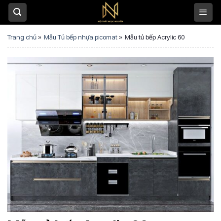
S
k
i
Trang chủ
»
Mẫu Tủ bếp nhựa picomat
»
Mẫu tủ bếp Acrylic 60
p
t
o
c
o
n
t
e
n
t