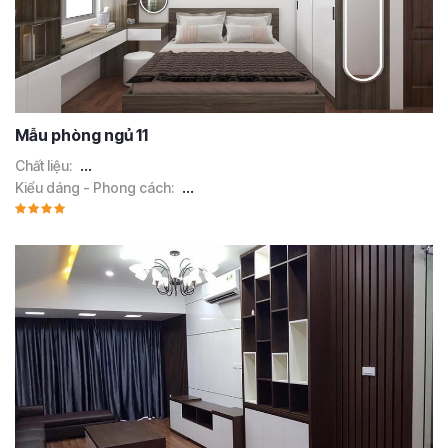
Mẫu phòng ngủ 11
Chất liệu:
...
Kiểu dáng - Phong cách:
...