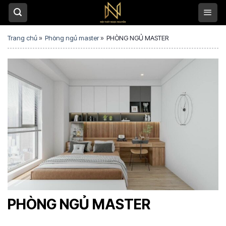
S
k
i
Trang chủ
»
Phòng ngủ master
»
PHÒNG NGỦ MASTER
p
t
o
c
o
n
t
e
n
t
PHÒNG NGỦ MASTER